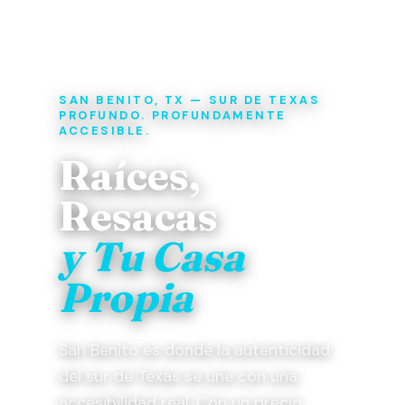
SAN BENITO, TX — SUR DE TEXAS
PROFUNDO. PROFUNDAMENTE
ACCESIBLE.
Raíces,
Resacas
y Tu Casa
Propia
San Benito es donde la autenticidad
del sur de Texas se une con una
accesibilidad real. Con un precio