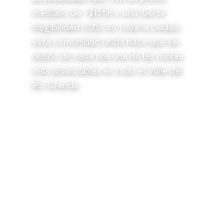
mediano de ~$155K y una fuerte
elegibilidad USDA en toda la ciudad,
esta comunidad unida hace que ser
dueño de casa sea una de las metas
más alcanzables en todo el Valle del
Río Grande.