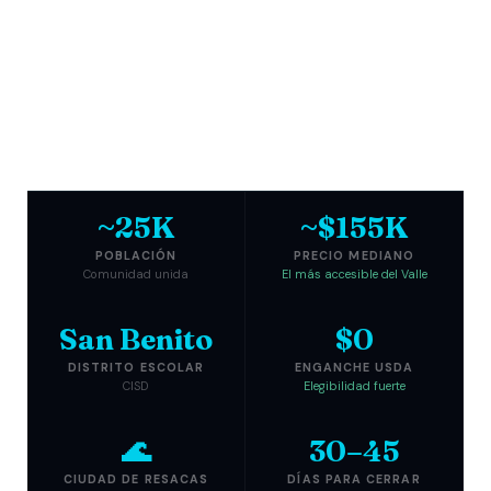
~25K
~$155K
POBLACIÓN
PRECIO MEDIANO
Comunidad unida
El más accesible del Valle
San Benito
$0
DISTRITO ESCOLAR
ENGANCHE USDA
CISD
Elegibilidad fuerte
🌊
30–45
CIUDAD DE RESACAS
DÍAS PARA CERRAR