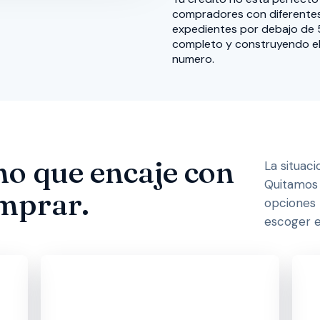
compradores con diferentes 
expedientes por debajo de 
completo y construyendo el
numero.
no que encaje con
La situaci
Quitamos 
mprar.
opciones r
escoger e
Opciones para
Independientes e
C