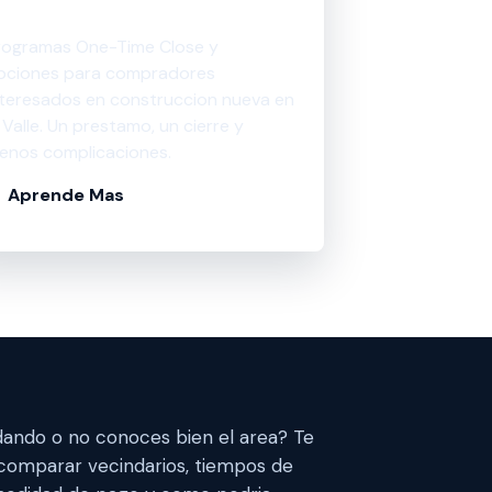
ueva
rogramas One-Time Close y
pciones para compradores
nteresados en construccion nueva en
l Valle. Un prestamo, un cierre y
enos complicaciones.
Aprende Mas
ando o no conoces bien el area? Te
comparar vecindarios, tiempos de