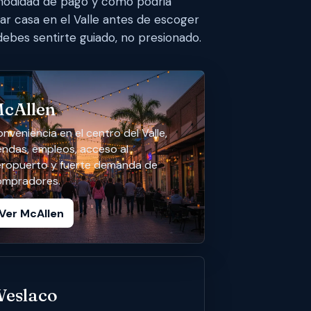
modidad de pago y como podria
r casa en el Valle antes de escoger
debes sentirte guiado, no presionado.
cAllen
nveniencia en el centro del Valle,
endas, empleos, acceso al
eropuerto y fuerte demanda de
ompradores.
Ver McAllen
eslaco