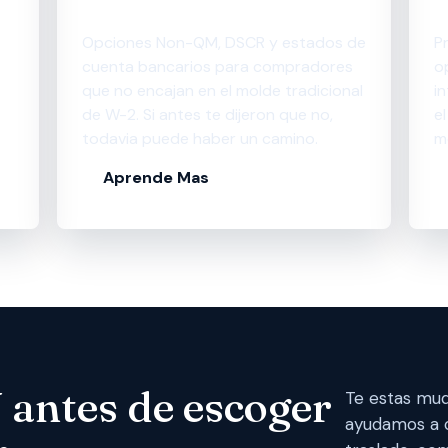
Inversionistas
N
Opciones Non-QM, DSCR y estados de
P
cuenta bancarios para compradores
o
que no encajan en el molde tradicional
i
de W-2. Si antes te dijeron que no,
e
todavia puede haber un camino.
m
Aprende Mas
 antes de escoger
Te estas mud
ayudamos a 