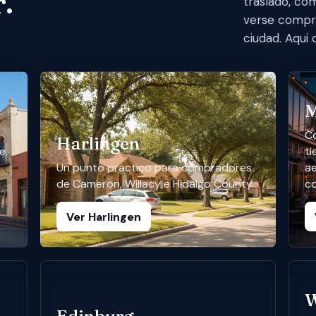
.
traslado, co
verse compra
ciudad. Aqui 
M
Co
Harlingen
e,
ti
Un punto practico para compradores
a
de Cameron, Willacy e Hidalgo County.
c
Ver Harlingen
W