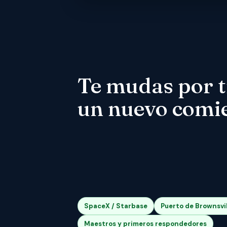
Te mudas por t
un nuevo comi
SpaceX / Starbase
Puerto de Brownsvil
Maestros y primeros respondedores