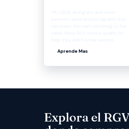
Asistencia
VA, USDA, and grant and down
payment assistance programs that
can lower the cash you bring to the
table. Many RGV buyers qualify for
help they didn't know existed.
Aprende Mas
Explora el RGV