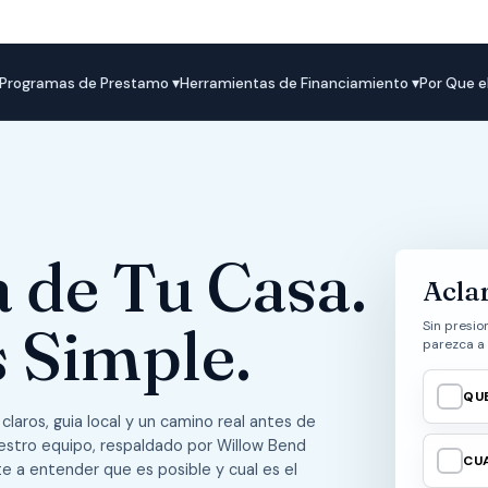
Programas de Prestamo ▾
Herramientas de Financiamiento ▾
Por Que e
 de Tu Casa.
Acla
 Simple.
Sin presio
parezca a 
✓
QU
aros, guia local y un camino real antes de
Nuestro equipo, respaldado por Willow Bend
✓
CU
e a entender que es posible y cual es el