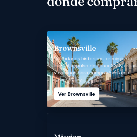
donde comprar
Brownsville
Vecindarios historicos, crecimiento
laboral, impulso de SpaceX y Starbas
y caminos para compradores en el
Lower Valley.
Ver Brownsville