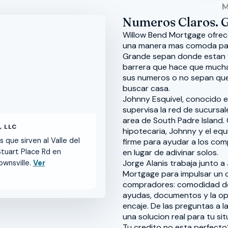
Numeros Claros. G
Willow Bend Mortgage ofrece
una manera mas comoda para
Grande sepan donde estan f
barrera que hace que mucha
sus numeros o no sepan que
buscar casa.
Johnny Esquivel, conocido e
supervisa la red de sucursal
area de South Padre Island.
 LLC
hipotecaria, Johnny y el eq
 que sirven al Valle del
firme para ayudar a los co
Stuart Place Rd en
en lugar de adivinar solos.
Jorge Alanis trabaja junto a
ownsville.
Ver
Mortgage para impulsar un c
compradores: comodidad de 
ayudas, documentos y la o
encaje. De las preguntas a la
una solucion real para tu sit
Tu credito no esta perfect