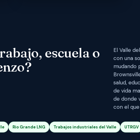
rabajo, escuela o
El Valle d
con una sol
enzo?
mudando po
Brownsville
salud, educ
de vida ma
de donde v
con el que
le
Rio Grande LNG
Trabajos industriales del Valle
UTRGV