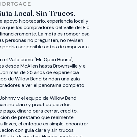
uia Local. Sin Trucos.
 apoyo hipotecario, experiencia local y
 que los compradores del Valle del Rio
inancieramente. La meta es romper esa
s personas no pregunten, no revisen
 podria ser posible antes de empezar a
n el Valle como "Mr. Open House",
es desde McAllen hasta Brownsville y el
 Con mas de 25 anos de experiencia
uipo de Willow Bend brindan una guia
mpradores a ver el panorama completo
 Johnny y el equipo de Willow Bend
amino claro y practico para los
pago, dinero para cerrar, credito,
pcion de prestamo que realmente
s llaves, el enfoque es simple: encontrar
uacion con guia clara y sin trucos.
o? No te descartes. Hemos ayudado a